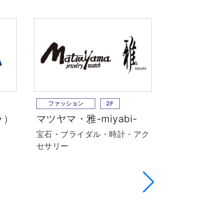
ファッション
2F
ファッション
ラ）
マツヤマ・雅-miyabi-
tutu a
ナ）
宝石・ブライダル・時計・アク
セサリー
靴下・インナ