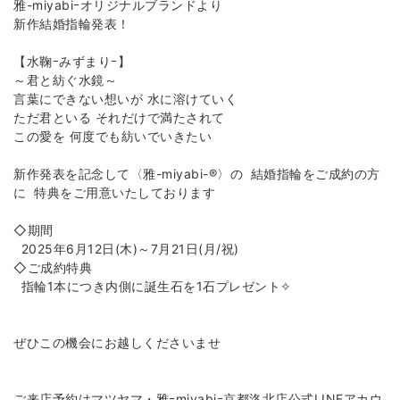
雅-miyabiｰオリジナルブランドより
新作結婚指輪発表！
【水鞠ｰみずまりｰ】
～君と紡ぐ水鏡～
言葉にできない想いが 水に溶けていく
ただ君といる それだけで満たされて
この愛を 何度でも紡いでいきたい
新作発表を記念して〈雅-miyabi-®〉の 結婚指輪をご成約の方
に 特典をご用意いたしております
◇期間
2025年6月12日(木)～7月21日(月/祝)
◇ご成約特典
指輪1本につき内側に誕生石を1石プレゼント✧
ぜひこの機会にお越しくださいませ
ご来店予約はマツヤマ・雅ｰmiyabiｰ京都洛北店公式LINEアカウ