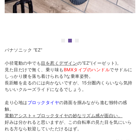
パナソニック “EZ”
小径電動の中でも
目を惹くデザイン
の”EZ”(イーゼット)。
見た目だけで無く、乗り味も
BMXタイプのハンドル
でサドルに
しっかり腰を落ち着けられる?な乗車姿勢。
長距離を走るのには向かないですが、15分圏内くらいなら気持
ちいいクルーズライドになるでしょう。
走り心地は
ブロックタイヤ
の路面を掴みながら進む独特の感
触。
電動アシスト＋ブロックタイヤの妙なリズム感が面白い。
好みは分かれると思いますが、この自転車の見た目を気にいら
れる方なら歓迎していただけるはず。