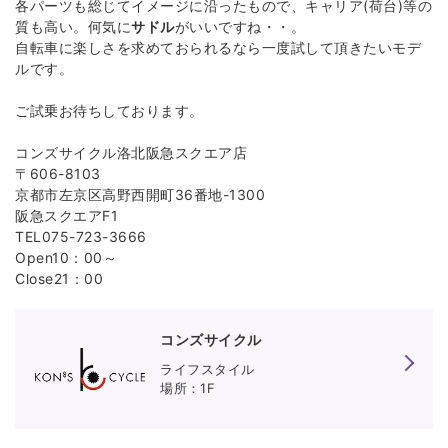
各パーツも総じてイメージに沿ったもので、キャリア(荷台)等の
質も高い。何気に
サドル
がいいですね・・。
自転車に楽しさを求めておられるなら一度試して頂きたいモデ
ルです。
ご試乗お待ちしております。
コンズサイクル洛北阪急スクエア店
〒606-8103
京都市左京区高野西開町36番地-1300
阪急スクエアF1
TEL075-723-3666
Open10：00～
Close21：00
コンズサイクル
KON'S CYCLE 洛北阪急スクエア
ライフスタイル
1F