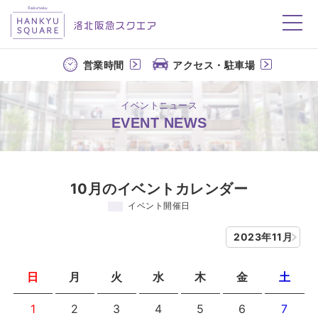
洛北阪急スクエア
営業時間
アクセス・駐車場
イベントニュース
EVENT NEWS
10月のイベントカレンダー
イベント開催日
2023年11月
日
月
火
水
木
金
土
1
2
3
4
5
6
7