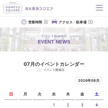
洛北阪急スクエア
営業時間
アクセス・駐車場
イベントニュース
EVENT NEWS
07月のイベントカレンダー
イベント開催日
2026年08月
日
月
火
水
木
金
土
1
2
3
4