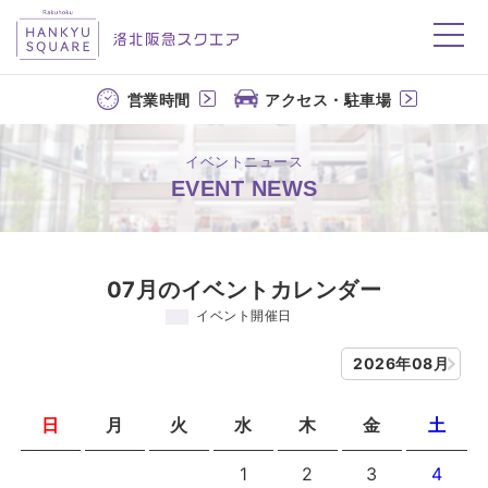
洛北阪急スクエア
営業時間
アクセス・駐車場
イベントニュース
EVENT NEWS
07月のイベントカレンダー
イベント開催日
2026年08月
日
月
火
水
木
金
土
1
2
3
4