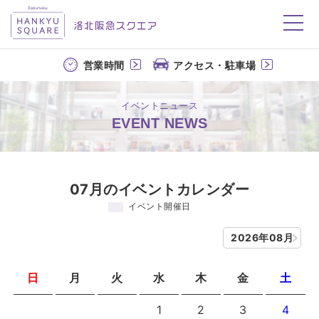
洛北阪急スクエア
営業時間
アクセス・駐車場
イベントニュース
EVENT NEWS
07月のイベントカレンダー
イベント開催日
2026年08月
日
月
火
水
木
金
土
1
2
3
4