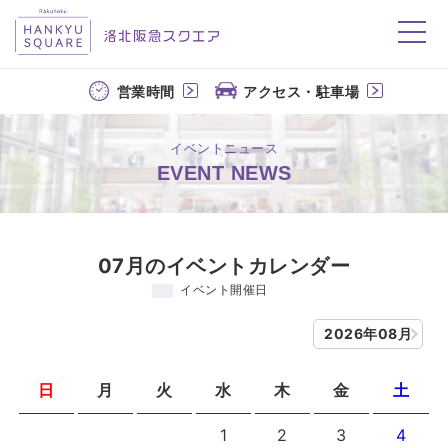
洛北阪急スクエア
営業時間
アクセス・駐車場
イベントニュース
EVENT NEWS
07月のイベントカレンダー
イベント開催日
2026年08月
日
月
火
水
木
金
土
1
2
3
4