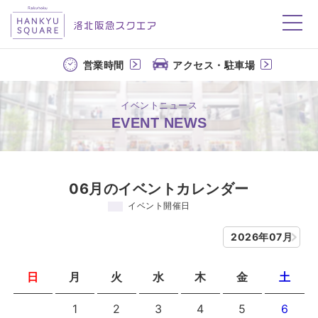
洛北阪急スクエア
営業時間
アクセス・駐車場
イベントニュース
EVENT NEWS
06月のイベントカレンダー
イベント開催日
2026年07月
日
月
火
水
木
金
土
1
2
3
4
5
6