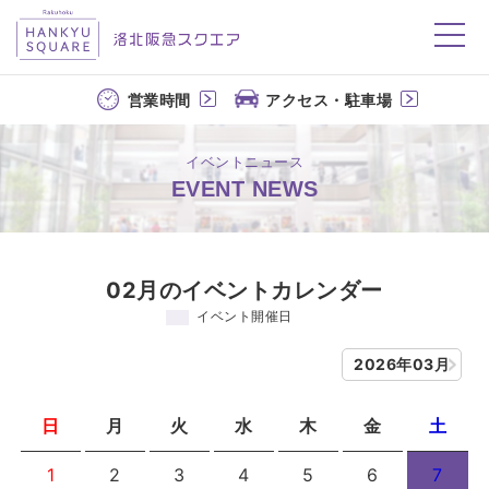
洛北阪急スクエア
営業時間
アクセス・駐車場
イベントニュース
EVENT NEWS
02月のイベントカレンダー
イベント開催日
2026年03月
日
月
火
水
木
金
土
1
2
3
4
5
6
7