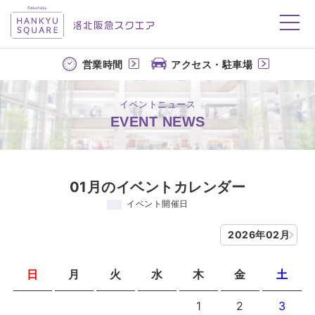
洛北阪急スクエア
営業時間
アクセス・駐車場
イベントニュース
EVENT NEWS
01月のイベントカレンダー
イベント開催日
2026年02月
日
月
火
水
木
金
土
1
2
3