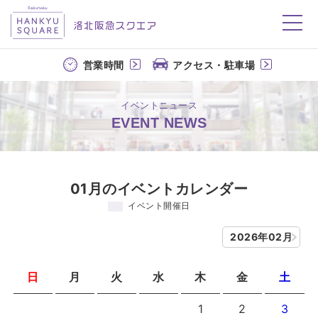
洛北阪急スクエア
営業時間
アクセス・駐車場
イベントニュース
EVENT NEWS
01月のイベントカレンダー
イベント開催日
2026年02月
日
月
火
水
木
金
土
1
2
3