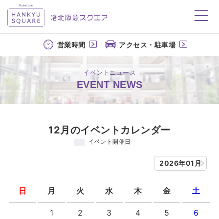
洛北阪急スクエア
営業時間
アクセス・駐車場
イベントニュース
EVENT NEWS
12月のイベントカレンダー
イベント開催日
2026年01月
日
月
火
水
木
金
土
1
2
3
4
5
6