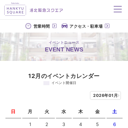
洛北阪急スクエア
営業時間
アクセス・駐車場
イベントニュース
EVENT NEWS
12月のイベントカレンダー
イベント開催日
2026年01月
日
月
火
水
木
金
土
1
2
3
4
5
6