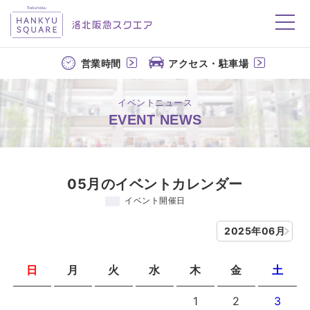
洛北阪急スクエア
営業時間
アクセス・駐車場
イベントニュース
EVENT NEWS
05月のイベントカレンダー
イベント開催日
2025年06月
日
月
火
水
木
金
土
1
2
3