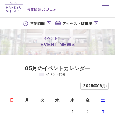
洛北阪急スクエア
営業時間
アクセス・駐車場
イベントニュース
EVENT NEWS
05月のイベントカレンダー
イベント開催日
2025年06月
日
月
火
水
木
金
土
1
2
3