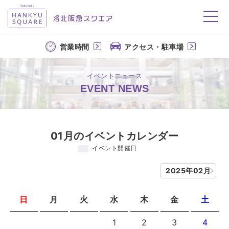
洛北阪急スクエア
営業時間
アクセス・駐車場
イベントニュース
EVENT NEWS
01月のイベントカレンダー
イベント開催日
2025年02月
日
月
火
水
木
金
土
1
2
3
4