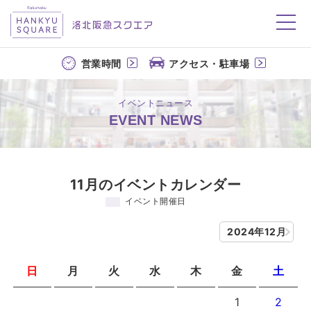
洛北阪急スクエア
営業時間
アクセス・駐車場
イベントニュース
EVENT NEWS
11月のイベントカレンダー
イベント開催日
2024年12月
日
月
火
水
木
金
土
1
2