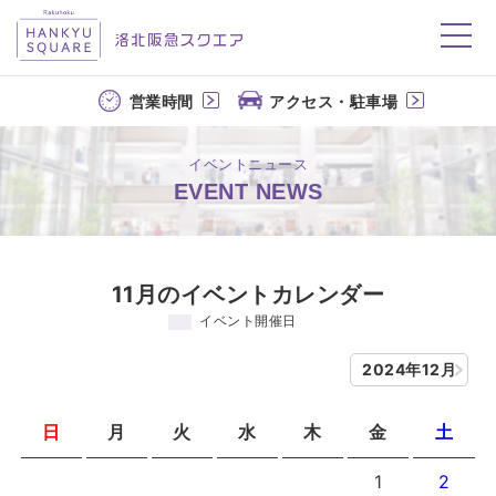
洛北阪急スクエア
営業時間
アクセス・駐車場
イベントニュース
EVENT NEWS
11月のイベントカレンダー
イベント開催日
2024年12月
日
月
火
水
木
金
土
1
2