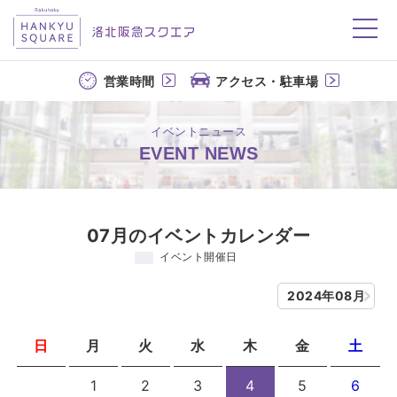
洛北阪急スクエア
営業時間
アクセス・駐車場
イベントニュース
EVENT NEWS
07月のイベントカレンダー
イベント開催日
2024年08月
日
月
火
水
木
金
土
1
2
3
4
5
6