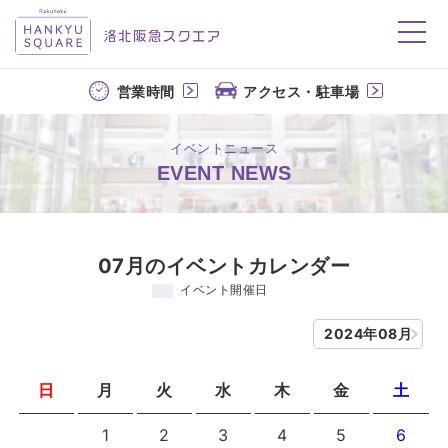
洛北阪急スクエア
営業時間
アクセス・駐車場
イベントニュース
EVENT NEWS
07月のイベントカレンダー
イベント開催日
2024年08月
日
月
火
水
木
金
土
1
2
3
4
5
6