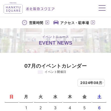
洛北阪急スクエア
営業時間
アクセス・駐車場
イベントニュース
EVENT NEWS
07月のイベントカレンダー
イベント開催日
2024年08月
日
月
火
水
木
金
土
1
2
3
4
5
6