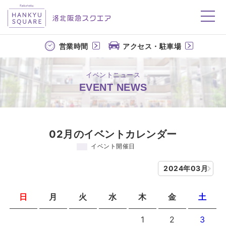
洛北阪急スクエア
営業時間
アクセス・駐車場
イベントニュース
EVENT NEWS
02月のイベントカレンダー
イベント開催日
2024年03月
日
月
火
水
木
金
土
1
2
3