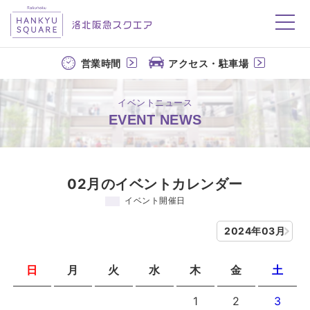
洛北阪急スクエア
営業時間
アクセス・駐車場
イベントニュース
EVENT NEWS
02月のイベントカレンダー
イベント開催日
2024年03月
日
月
火
水
木
金
土
1
2
3