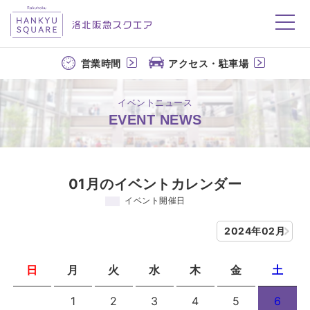
洛北阪急スクエア
営業時間
アクセス・駐車場
イベントニュース
EVENT NEWS
01月のイベントカレンダー
イベント開催日
2024年02月
日
月
火
水
木
金
土
1
2
3
4
5
6