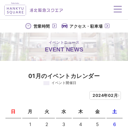
洛北阪急スクエア
営業時間
アクセス・駐車場
イベントニュース
EVENT NEWS
01月のイベントカレンダー
イベント開催日
2024年02月
日
月
火
水
木
金
土
1
2
3
4
5
6