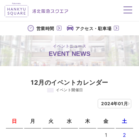
洛北阪急スクエア
営業時間
アクセス・駐車場
イベントニュース
EVENT NEWS
12月のイベントカレンダー
イベント開催日
2024年01月
日
月
火
水
木
金
土
1
2