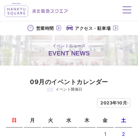
洛北阪急スクエア
営業時間
アクセス・駐車場
イベントニュース
EVENT NEWS
09月のイベントカレンダー
イベント開催日
2023年10月
日
月
火
水
木
金
土
1
2