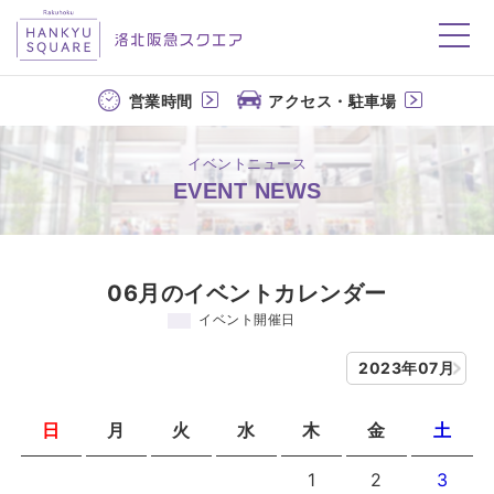
洛北阪急スクエア
営業時間
アクセス・駐車場
イベントニュース
EVENT NEWS
06月のイベントカレンダー
イベント開催日
2023年07月
日
月
火
水
木
金
土
1
2
3