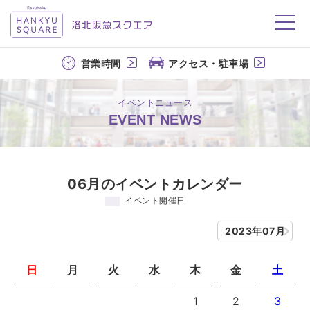
洛北阪急スクエア
営業時間
アクセス・駐車場
イベントニュース
EVENT NEWS
06月のイベントカレンダー
イベント開催日
2023年07月
日
月
火
水
木
金
土
1
2
3