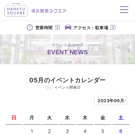
洛北阪急スクエア
営業時間
アクセス・駐車場
イベントニュース
EVENT NEWS
05月のイベントカレンダー
イベント開催日
2023年06月
日
月
火
水
木
金
土
1
2
3
4
5
6