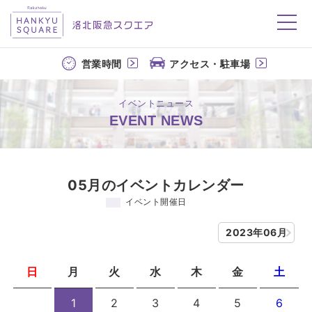
洛北阪急スクエア
営業時間
アクセス・駐車場
イベントニュース
EVENT NEWS
05月のイベントカレンダー
イベント開催日
2023年06月
日
月
火
水
木
金
土
1
2
3
4
5
6