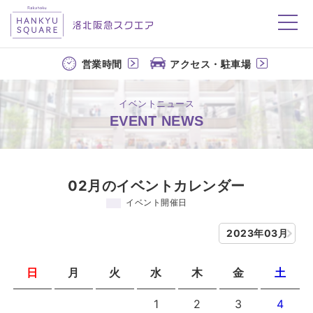
洛北阪急スクエア
営業時間
アクセス・駐車場
イベントニュース
EVENT NEWS
02月のイベントカレンダー
イベント開催日
2023年03月
日
月
火
水
木
金
土
1
2
3
4