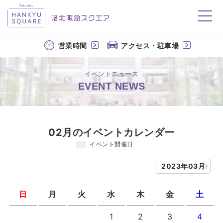
洛北阪急スクエア
営業時間
アクセス・駐車場
イベントニュース
EVENT NEWS
02月のイベントカレンダー
イベント開催日
2023年03月
日
月
火
水
木
金
土
1
2
3
4