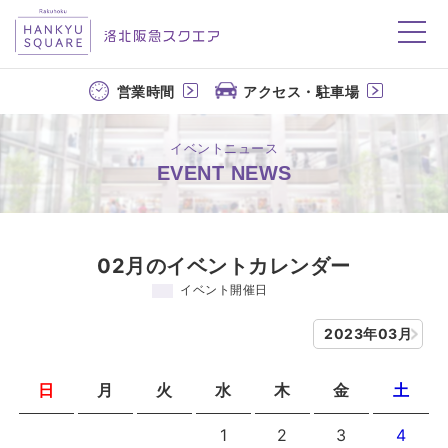
洛北阪急スクエア
営業時間
アクセス・駐車場
イベントニュース
EVENT NEWS
02月のイベントカレンダー
イベント開催日
2023年03月
日
月
火
水
木
金
土
1
2
3
4