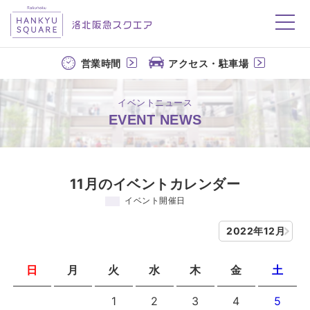
洛北阪急スクエア
営業時間
アクセス・駐車場
イベントニュース
EVENT NEWS
11月のイベントカレンダー
イベント開催日
2022年12月
日
月
火
水
木
金
土
1
2
3
4
5